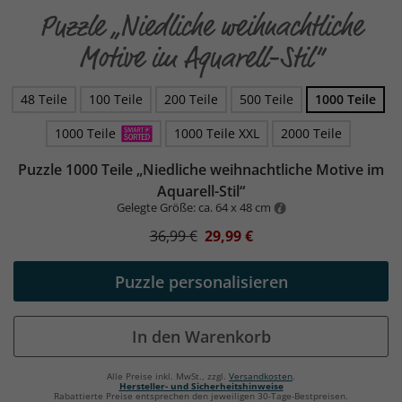
Puzzle „Niedliche weihnachtliche
Motive im Aquarell-Stil“
48 Teile
100 Teile
200 Teile
500 Teile
1000 Teile
1000 Teile
1000 Teile XXL
2000 Teile
Puzzle 1000 Teile „Niedliche weihnachtliche Motive im
Aquarell-Stil“
Gelegte Größe: ca. 64 x 48 cm
36,99 €
29,99 €
Puzzle personalisieren
In den Warenkorb
Alle Preise inkl. MwSt., zzgl.
Versandkosten
.
Hersteller- und Sicherheitshinweise
Rabattierte Preise entsprechen den jeweiligen 30-Tage-Bestpreisen.