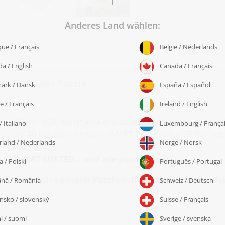
es 1000 Teile Puzzle
SMART SORTED ist eine exklusive Erfindung von puzzleYO
auf 40 herausnehmbare SMART-Boxen mit je 25 Puzzletei
Puzzle wird.
SMART SORTED... und alle puzzeln mit!
Alle Motive unserer Puzzle-Kollektionen sind ab sof