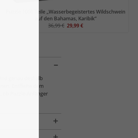
Puzzle 1000 Teile „Wasserbegeistertes Wildschwein
auf den Bahamas, Karibik“
36,99 €
29,99 €
 Und genau deshalb
nen. Entfliehe dem
l, ob Puzzle-Anfänger