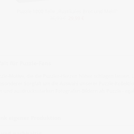
Puzzle 1000 Teile „Rustikales Brot und Mehl“
36,99 €
29,99 €
alt für Puzzle-Fans
zzle-Motive, die die Puzzler-Herzen höher schlagen lassen.
sonderer Sorgfalt um die Auswahl unserer Puzzle-Kollektio
en und ausdrucksstarken Fotografen-Bildern als Puzzle - ega
nk eigener Produktion
t und nachhaltig