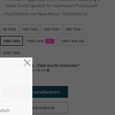
beste Druck-Qualität für maximalen Puzzlespaß
Puzzlemotiv von New Africa / Shutterstock
48 Teile
100 Teile
200 Teile
500 Teile
1000 Teile
1000 Teile
1000 Teile XXL
2000 Teile
Puzzle 1000 Teile „Viele bunte Ostereier“
Gelegte Größe: ca. 64 x 48 cm
36,99 €
29,99 €
Puzzle personalisieren
In den Warenkorb