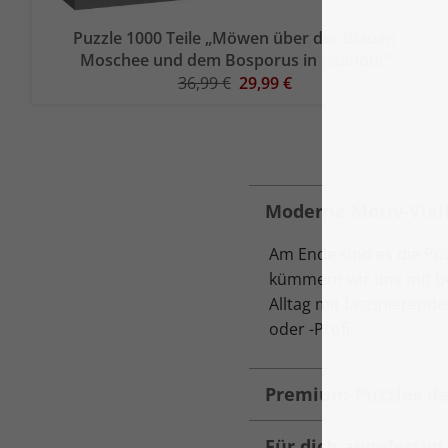
Puzzle 1000 Teile „Möwen über der Blauen
Moschee und dem Bosporus in Istanbul“
36,99 €
29,99 €
Moderne Motiv-Vielf
Am Ende sind es die Pu
kümmern wir uns mit be
Alltag mit faszinierend
oder -Profi.
Premium-Puzzles da
Für dich angefertig