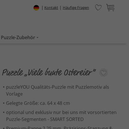
|
|
Kontakt
Häufige Fragen
Puzzle-Zubehör
Puzzle „Viele bunte Ostereier“
puzzleYOU Qualitäts-Puzzle mit Puzzlemotiv als
Vorlage
Gelegte Größe: ca. 64 x 48 cm
optional und exklusiv nur bei uns mit vorsortierten
Puzzle-Segmenten - SMART SORTED
Premium-Pappe 2,25 mm, Präzisions-Stanzung &