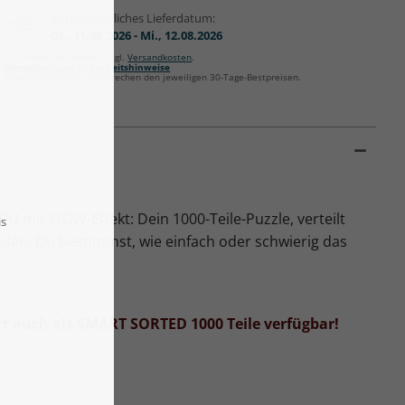
Voraussichtliches Lieferdatum:
Di., 11.08.2026 - Mi., 12.08.2026
Alle Preise inkl. MwSt., zzgl.
Versandkosten
.
Hersteller- und Sicherheitshinweise
Rabattierte Preise entsprechen den jeweiligen 30-Tage-Bestpreisen.
U mit WOW-Effekt: Dein 1000-Teile-Puzzle, verteilt
len. Du bestimmst, wie einfach oder schwierig das
ort auch als SMART SORTED 1000 Teile verfügbar!