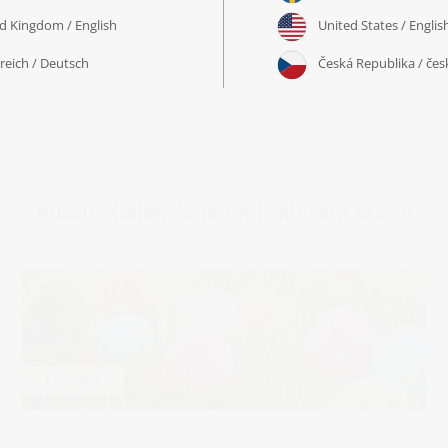
Puzzle-Kollektionen mit diesem Motiv
Ostern