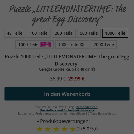
Puzzle „LITTLEMONSTERTIME: The
great Egg Discovery“
48 Teile
100 Teile
200 Teile
500 Teile
1000 Teile
1000 Teile
1000 Teile XXL
2000 Teile
Puzzle 1000 Teile „LITTLEMONSTERTIME: The great Egg
Discovery“
Gelegte Größe: ca. 64 x 48 cm
36,99 €
29,99 €
In den Warenkorb
Alle Preise inkl. MwSt., zzgl.
Versandkosten
.
Hersteller- und Sicherheitshinweise
Rabattierte Preise entsprechen den jeweiligen 30-Tage-Bestpreisen.
» Produktbewertungen:
(1)
5,0
/
5,0