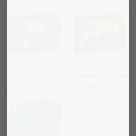
Puzzle 1000 Teile
Puzzle 1000 Teile
„Winterlandschaft mit Fluss,
„Sonnenuntergang über der
Original-Ölgemälde“
Blauen Moschee,
(Sultanahmet Camii), Istanbul,
36,99 €
29,99 €
Türkei“
36,99 €
29,99 €