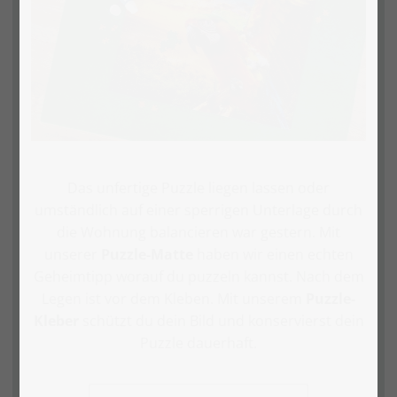
Das unfertige Puzzle liegen lassen oder
umständlich auf einer sperrigen Unterlage durch
die Wohnung balancieren war gestern. Mit
unserer
Puzzle-Matte
haben wir einen echten
Geheimtipp worauf du puzzeln kannst. Nach dem
Legen ist vor dem Kleben. Mit unserem
Puzzle-
Kleber
schützt du dein Bild und konservierst dein
Puzzle dauerhaft.