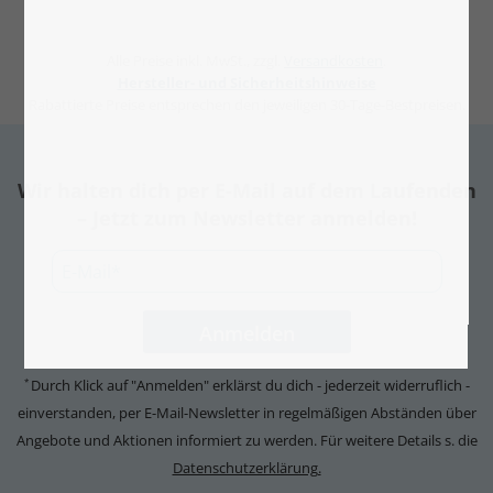
Alle Preise inkl. MwSt., zzgl.
Versandkosten
.
Hersteller- und Sicherheitshinweise
Rabattierte Preise entsprechen den jeweiligen 30-Tage-Bestpreisen.
Wir halten dich per E-Mail auf dem Laufenden
– Jetzt zum Newsletter anmelden!
Durch Klick auf "Anmelden" erklärst du dich - jederzeit widerruflich -
*
einverstanden, per E-Mail-Newsletter in regelmäßigen Abständen über
Angebote und Aktionen informiert zu werden. Für weitere Details s. die
Datenschutzerklärung.