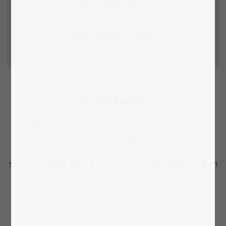
Zur Puzzle-Matte
Zum Puzzle-Kleber
Bewertungen
Wir nutzen Trusted Shops als unabhängigen
Dienstleister für die Einholung von Bewertungen.
Trusted Shops hat Maßnahmen getroffen, um
sicherzustellen, dass es es sich um echte Bewertungen
handelt.
Mehr Informationen >>