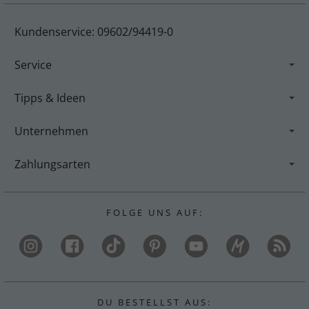
Kundenservice: 09602/94419-0
Service
Tipps & Ideen
Unternehmen
Zahlungsarten
F O L G E U N S A U F :
D U B E S T E L L S T A U S :