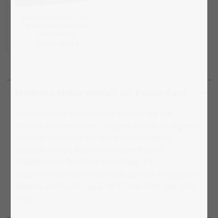
Puzzle 1000 Teile „Echte
Karettschildkröte im
Korallenriff“
36,99 €
29,99 €
Moderne Motiv-Vielfalt für Puzzle-Fans
Am Ende sind es die Puzzle-Motive, die die
Puzzler-Herzen höher schlagen lassen. Und genau
deshalb kümmern wir uns mit besonderer
Sorgfalt um die Auswahl unserer Puzzle-
Kollektionen. Entfliehe dem Alltag mit
faszinierenden und ausdrucksstarken Fotografen-
Bildern als Puzzle - egal, ob Puzzle-Anfänger oder -
Profi.