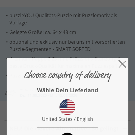
puzzleYOU Qualitäts-Puzzle mit Puzzlemotiv als
Vorlage
Gelegte Größe: ca. 64 x 48 cm
optional und exklusiv nur bei uns mit vorsortierten
Puzzle-Segmenten - SMART SORTED
Premium-Pappe 2,25 mm, Präzisions-Stanzung &
beste Druck-Qualität für maximalen Puzzlespaß
Puzzlemotiv von LITTLEMONSTERTIME
Voraussichtliches Lieferdatum:
Di., 11.08.2026 - Mi., 12.08.2026
NEU! Die clevere Alternative - So gelingt