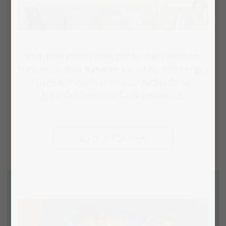
Nach dem Kleben ist es Zeit für den Feinschliff.
In einem unserer
Rahmen
kannst du dein fertiges
Puzzle aufbewahren und sorgst bei deinen
Freunden bestimmt für Begeisterung.
Zu den Rahmen