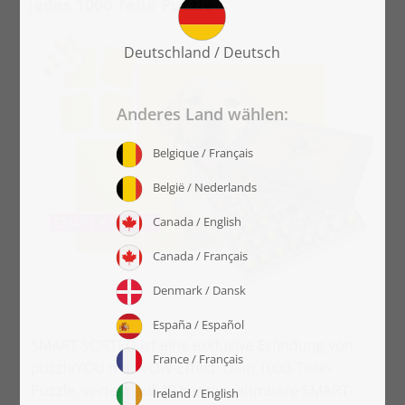
jedes 1000 Teile Puzzle
SMART SORTED ist eine exklusive Erfindung von
puzzleYOU mit WOW-Effekt: Dein 1000-Teile-
Puzzle, verteilt auf 40 herausnehmbare SMART-