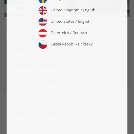
Littlemonstertime
Größe der Schachtel
Gelegte Größe
Größe der Puzzleteile
Diese Puzzle-Motive könnten dir auch
gefallen