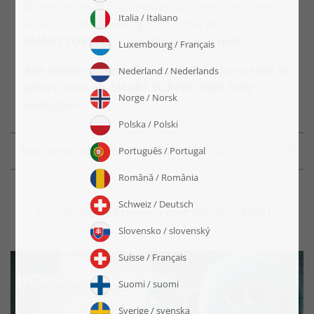
Boxen mit je 25 Puzzleteilen. Du bestimmst, wie
einfach oder schwierig das Puzzle wird.
SMART SORTED... und alle puzzeln mit!
Alle Motive unserer Puzzle-Kollektionen sind ab
sofort auch als SMART SORTED 1000 Teile
verfügbar!
Weitere Infos zu SMART SORTED
Puzzle-Kollektionen mit diesem Motiv