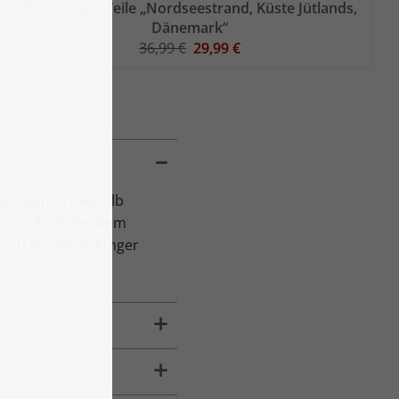
Puzzle 1000 Teile „Nordseestrand, Küste Jütlands,
Dänemark“
36,99 €
29,99 €
 Und genau deshalb
nen. Entfliehe dem
l, ob Puzzle-Anfänger