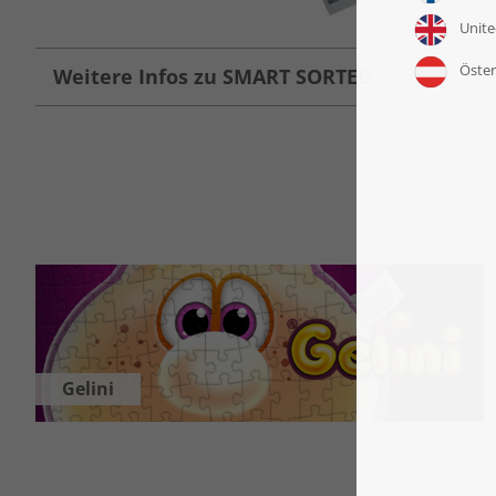
Weitere Infos zu SMART SORTED
Gelini