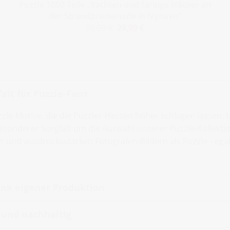
Puzzle 1000 Teile „Yachten und farbige Häuser an
der Strandpromenade in Nyhavn“
36,99 €
29,99 €
alt für Puzzle-Fans
zzle-Motive, die die Puzzler-Herzen höher schlagen lassen.
sonderer Sorgfalt um die Auswahl unserer Puzzle-Kollektio
en und ausdrucksstarken Fotografen-Bildern als Puzzle - ega
nk eigener Produktion
t und nachhaltig