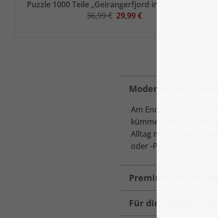
Puzzle 1000 Teile „Geirangerfjord in Norwegen“
36,99 €
29,99 €
Moderne Motiv-Vielf
Am Ende sind es die Pu
kümmern wir uns mit be
Alltag mit faszinierend
oder -Profi.
Premium-Puzzles da
Für dich angefertig