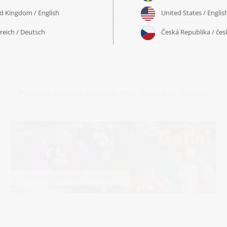
Puzzle-Kollektionen mit diesem Motiv
Gelini Adventskalender