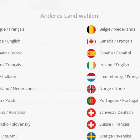
es 1000 Teile Puzzle
SMART SORTED ist eine exklusive Erfindung von puzzleYO
auf 40 herausnehmbare SMART-Boxen mit je 25 Puzzletei
Puzzle wird.
SMART SORTED... und alle puzzeln mit!
Alle Motive unserer Puzzle-Kollektionen sind ab sof