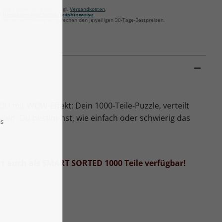
Alle Preise inkl. MwSt., zzgl.
Versandkosten
.
Hersteller- und Sicherheitshinweise
Rabattierte Preise entsprechen den jeweiligen 30-Tage-Bestpreisen.
U mit WOW-Effekt: Dein 1000-Teile-Puzzle, verteilt
len. Du bestimmst, wie einfach oder schwierig das
ort auch als SMART SORTED 1000 Teile verfügbar!