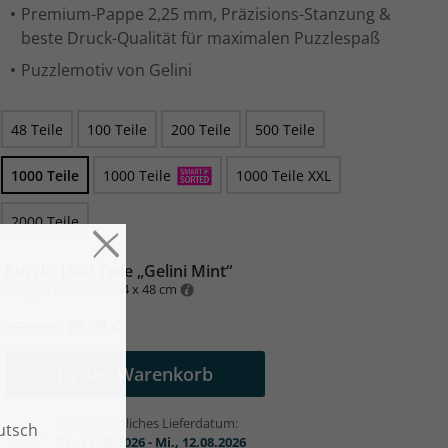
Premium-Pappe 2,25 mm, Präzisions-Stanzung &
beste Druck-Qualität für maximalen Puzzlespaß
Puzzlemotiv von Gelini
48 Teile
100 Teile
200 Teile
500 Teile
1000 Teile
1000 Teile
1000 Teile XXL
2000 Teile
Puzzle 1000 Teile „Gelini Mint“
Gelegte Größe: ca. 64 x 48 cm
36,99 €
29,99 €
In den Warenkorb
Voraussichtliches Lieferdatum:
Di., 11.08.2026 - Mi., 12.08.2026