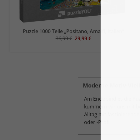
Puzzle 1000 Teile „Positano, Amalfi, Italien“
36,99 €
29,99 €
Moderne Motiv-Vielf
Am Ende sind es die Pu
kümmern wir uns mit be
Alltag mit faszinierend
oder -Profi.