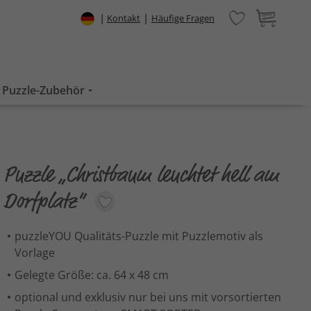
|
|
Kontakt
Häufige Fragen
Puzzle-Zubehör
Puzzle „Christbaum leuchtet hell am
Dorfplatz“
puzzleYOU Qualitäts-Puzzle mit Puzzlemotiv als
Vorlage
Gelegte Größe: ca. 64 x 48 cm
optional und exklusiv nur bei uns mit vorsortierten