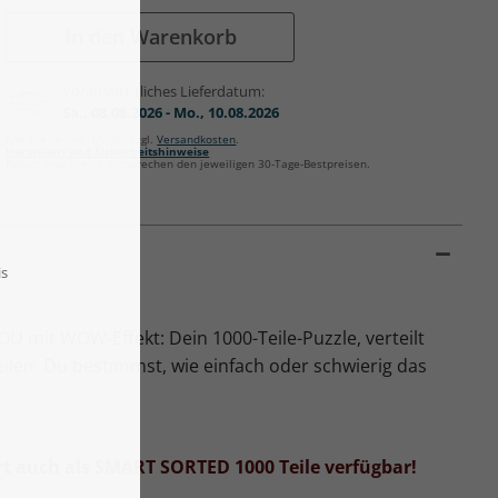
In den Warenkorb
Voraussichtliches Lieferdatum:
Sa., 08.08.2026 - Mo., 10.08.2026
Alle Preise inkl. MwSt., zzgl.
Versandkosten
.
Hersteller- und Sicherheitshinweise
Rabattierte Preise entsprechen den jeweiligen 30-Tage-Bestpreisen.
U mit WOW-Effekt: Dein 1000-Teile-Puzzle, verteilt
len. Du bestimmst, wie einfach oder schwierig das
ort auch als SMART SORTED 1000 Teile verfügbar!