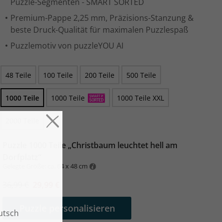
Puzzle-Segmenten - SMART SORTED
Premium-Pappe 2,25 mm, Präzisions-Stanzung &
beste Druck-Qualität für maximalen Puzzlespaß
Puzzlemotiv von puzzleYOU AI
48 Teile
100 Teile
200 Teile
500 Teile
1000 Teile
1000 Teile
1000 Teile XXL
2000 Teile
Puzzle 1000 Teile „Christbaum leuchtet hell am
Dorfplatz“
Gelegte Größe: ca. 64 x 48 cm
36,99 €
29,99 €
Puzzle personalisieren