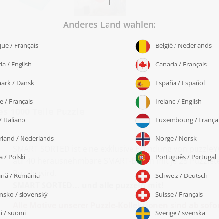
es 1000 Teile Puzzle
SMART SORTED ist eine exklusive Erfindung von puzzleYO
auf 40 herausnehmbare SMART-Boxen mit je 25 Puzzletei
Puzzle wird.
SMART SORTED... und alle puzzeln mit!
Alle Motive unserer Puzzle-Kollektionen sind ab sof