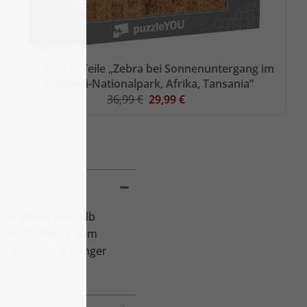
Puzzle 1000 Teile „Zebra bei Sonnenuntergang im
Serengeti-Nationalpark, Afrika, Tansania“
36,99 €
29,99 €
 Und genau deshalb
nen. Entfliehe dem
l, ob Puzzle-Anfänger