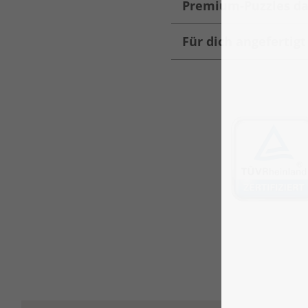
Premium-Puzzles da
Für dich angefertig