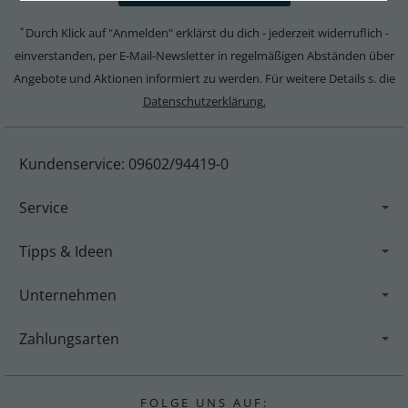
Durch Klick auf "Anmelden" erklärst du dich - jederzeit widerruflich -
*
einverstanden, per E-Mail-Newsletter in regelmäßigen Abständen über
Angebote und Aktionen informiert zu werden. Für weitere Details s. die
Datenschutzerklärung.
Kundenservice: 09602/94419-0
Service
Tipps & Ideen
Unternehmen
Zahlungsarten
F O L G E U N S A U F :