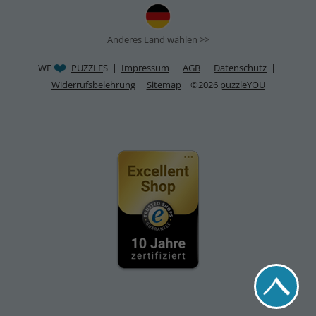
Anderes Land wählen >>
WE
PUZZLE
S |
Impressum
|
AGB
|
Datenschutz
|
Widerrufsbelehrung
|
Sitemap
| ©2026
puzzleYOU