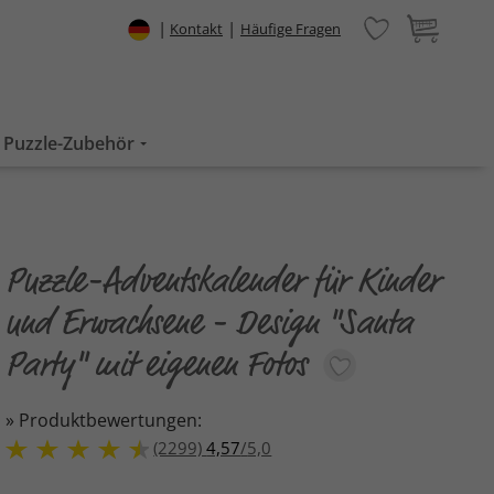
|
|
Kontakt
Häufige Fragen
Puzzle-Zubehör
Puzzle-Adventskalender für Kinder
und Erwachsene - Design "Santa
Party" mit eigenen Fotos
» Produktbewertungen:
(2299)
4,57
/
5,0