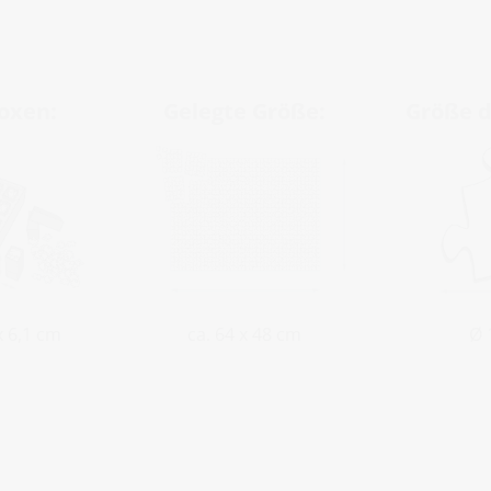
oxen:
Gelegte Größe:
Größe d
ca. 64 x 48 cm
 x 6,1 cm
Ø 