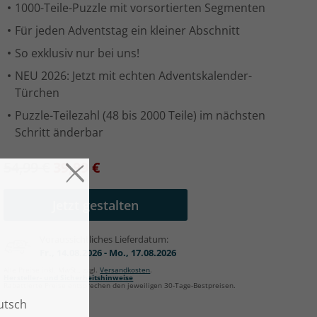
1000-Teile-Puzzle mit vorsortierten Segmenten
Für jeden Adventstag ein kleiner Abschnitt
So exklusiv nur bei uns!
NEU 2026: Jetzt mit echten Adventskalender-
Türchen
Puzzle-Teilezahl (48 bis 2000 Teile) im nächsten
Schritt änderbar
54,99 €
39,99 €
Jetzt gestalten
Voraussichtliches Lieferdatum:
Fr., 14.08.2026 - Mo., 17.08.2026
Alle Preise inkl. MwSt., zzgl.
Versandkosten
.
Hersteller- und Sicherheitshinweise
Rabattierte Preise entsprechen den jeweiligen 30-Tage-Bestpreisen.