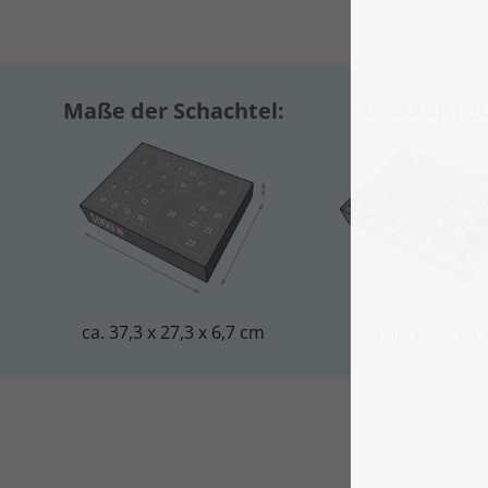
Maße der Schachtel:
40 SMART-B
ca. 37,3 x 27,3 x 6,7 cm
jeweils ca. 3 x 3