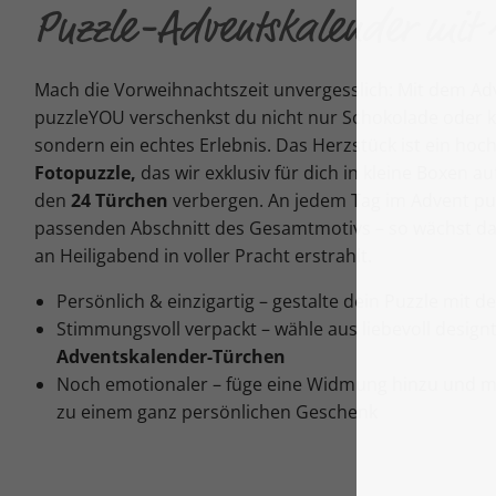
Puzzle-Adventskalender mit 
Mach die Vorweihnachtszeit unvergesslich: Mit dem Ad
puzzleYOU verschenkst du nicht nur Schokolade oder 
sondern ein echtes Erlebnis. Das Herzstück ist ein hoc
Fotopuzzle,
das wir exklusiv für dich in kleine Boxen au
den
24 Türchen
verbergen. An jedem Tag im Advent pu
passenden Abschnitt des Gesamtmotivs – so wächst das B
an Heiligabend in voller Pracht erstrahlt.
Persönlich & einzigartig – gestalte dein Puzzle mit d
Stimmungsvoll verpackt – wähle aus liebevoll design
Adventskalender-Türchen
Noch emotionaler – füge eine Widmung hinzu und 
zu einem ganz persönlichen Geschenk