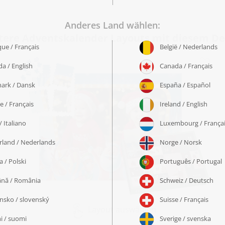
tere Adventskalender Layouts mit diesem De
Layout auswählen