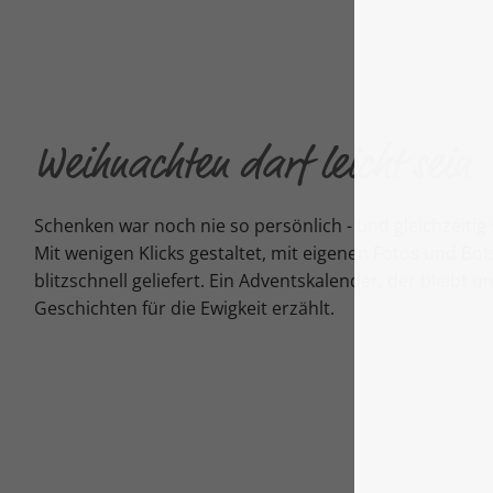
Weihnachten darf leicht sein
Schenken war noch nie so persönlich - und gleichzeitig
Mit wenigen Klicks gestaltet, mit eigenen Fotos und Bo
blitzschnell geliefert. Ein Adventskalender, der bleibt un
Geschichten für die Ewigkeit erzählt.