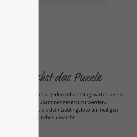
rchen wächst das Puzzle
nd des Innehaltens - Jeden Adventstag warten 25 bis
Puzzleteile darauf zusammengesetzt zu werden.
 ein Stück weiter, bis dein Lieblingsfoto am heiligen
-Teile-Puzzle zum Leben erwacht.