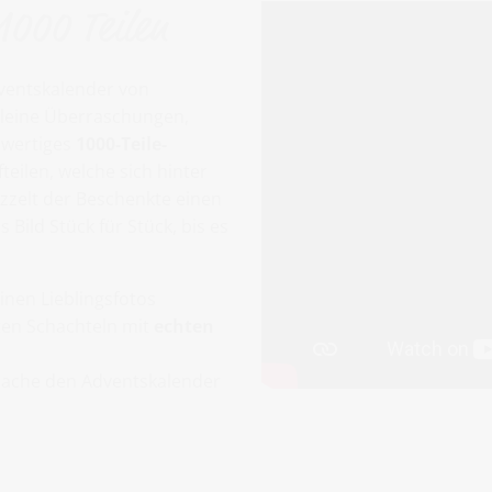
1000 Teilen
ventskalender von
kleine Überraschungen,
hwertiges
1000-Teile-
fteilen, welche sich hinter
zzelt der Beschenkte einen
ild Stück für Stück, bis es
einen Lieblingsfotos
ten Schachteln mit
echten
mache den Adventskalender