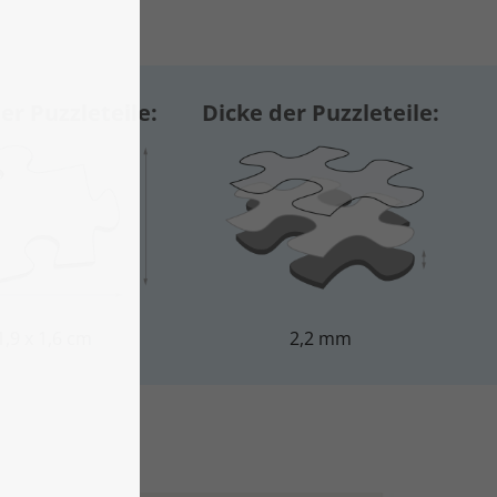
er Puzzleteile:
Dicke der Puzzleteile:
1,9 x 1,6 cm
2,2 mm