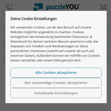
Deine Cookie Einstellungen
Wir verwenden Cookies, um dir den Besuch auf unserer
Über 4 Millionen glückliche Kunden
Website möglichst angenehm zu machen. Cookies
ermöglichen die Verwendung bestimmter Features (z. B.
Warenkorb für deinen nächsten Besuch speichern) oder das
Schnelle und einfache Gestaltung
Anpassen von Inhalten und Werbeanzeigen an deine
persönlichen Interessen (sowohl auf unserer als auch auf
externen Seiten). Außerdem können wir mithilfe von Cookies
Premium-Qualität mit 15 Jahren Garantie
besser verstehen, wie unsere Seite genutzt wird.
Alle Cookies akzeptieren
WE
PUZZLES |
Häufige Fragen
|
Datenschutz
|
Widerrufsbelehrung
|
AGB
|
Impressum
| ©2026 puzzleYOU
Nur notwendige Cookies akzeptieren
Individuelle Einstellungen