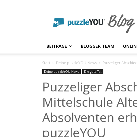
puzzleYOU
Blog
BEITRÄGE
BLOGGER TEAM
ONLIN
Start
Deine puzzleYOU-News
Puzzeliger Abschie
Deine puzzleYOU-News
Die gute Tat
Puzzeliger Absc
Mittelschule Al
Absolventen er
puzzleYOU