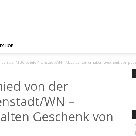
ESHOP
d von der Mittelschule Altenstadt/WN – Absolventen erhalten Geschenk von pu
hied von der
tenstadt/WN –
halten Geschenk von