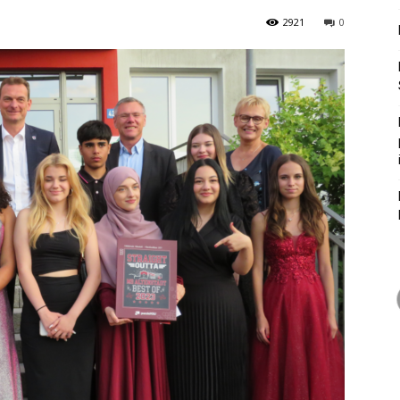
2921
0