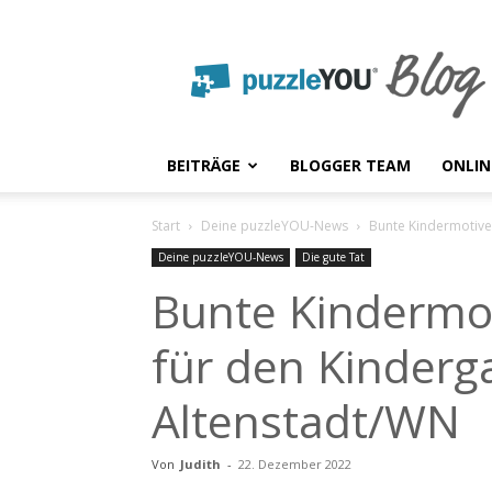
puzzleYOU
Blog
BEITRÄGE
BLOGGER TEAM
ONLIN
Start
Deine puzzleYOU-News
Bunte Kindermotive
Deine puzzleYOU-News
Die gute Tat
Bunte Kindermo
für den Kinderg
Altenstadt/WN
Von
Judith
-
22. Dezember 2022