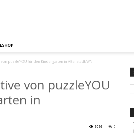
ESHOP
 von puzzleYOU für den Kindergarten in Altenstadt/WN
tive von puzzleYOU
arten in
3066
0