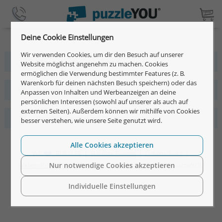
Deine Cookie Einstellungen
Wir verwenden Cookies, um dir den Besuch auf unserer
Über 4 Millionen glückliche Kunden
Website möglichst angenehm zu machen. Cookies
ermöglichen die Verwendung bestimmter Features (z. B.
Warenkorb für deinen nächsten Besuch speichern) oder das
Schnelle und einfache Gestaltung
Anpassen von Inhalten und Werbeanzeigen an deine
persönlichen Interessen (sowohl auf unserer als auch auf
externen Seiten). Außerdem können wir mithilfe von Cookies
Premium-Qualität mit 15 Jahren Garantie
besser verstehen, wie unsere Seite genutzt wird.
Alle Cookies akzeptieren
WE
PUZZLES |
Häufige Fragen
|
Datenschutz
|
Widerrufsbelehrung
|
AGB
|
Impressum
| ©2026 puzzleYOU
Nur notwendige Cookies akzeptieren
Individuelle Einstellungen