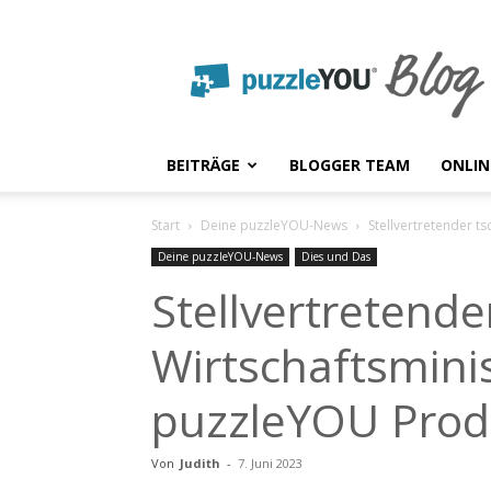
puzzleYOU
Blog
BEITRÄGE
BLOGGER TEAM
ONLIN
Start
Deine puzzleYOU-News
Stellvertretender t
Deine puzzleYOU-News
Dies und Das
Stellvertretende
Wirtschaftsmini
puzzleYOU Prod
Von
Judith
-
7. Juni 2023