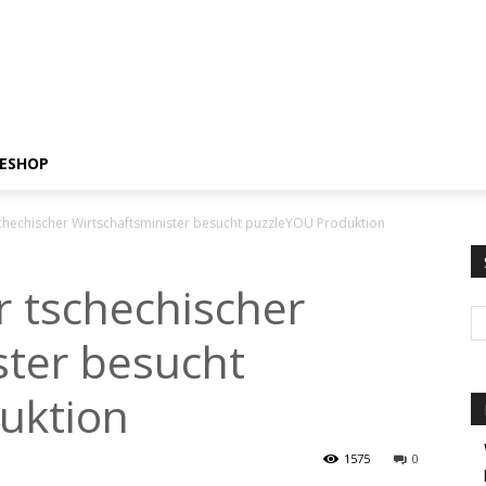
ESHOP
schechischer Wirtschaftsminister besucht puzzleYOU Produktion
r tschechischer
ster besucht
uktion
1575
0