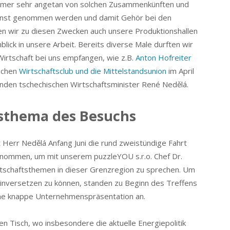
mmer sehr angetan von solchen Zusammenkünften und
ernst genommen werden und damit Gehör bei den
nen wir zu diesen Zwecken auch unsere Produktionshallen
nblick in unsere Arbeit. Bereits diverse Male durften wir
Wirtschaft bei uns empfangen, wie z.B.
Anton Hofreiter
ischen
Wirtschaftsclub und die Mittelstandsunion
im April
tenden tschechischen Wirtschaftsminister René Nedělá.
usthema des Besuchs
Herr Nedělá Anfang Juni die rund zweistündige Fahrt
enommen, um mit unserem puzzleYOU s.r.o. Chef Dr.
rtschaftsthemen in dieser Grenzregion zu sprechen. Um
einversetzen zu können, standen zu Beginn des Treffens
ine knappe Unternehmenspräsentation an.
 Tisch, wo insbesondere die aktuelle Energiepolitik