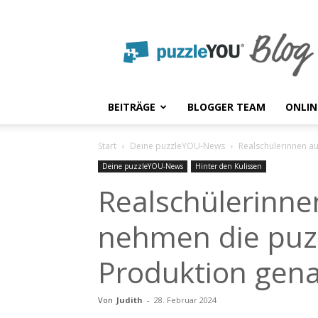
puzzleYOU
Blog
BEITRÄGE
BLOGGER TEAM
ONLIN
Start
Deine puzzleYOU-News
Realschülerinnen a
Deine puzzleYOU-News
Hinter den Kulissen
Realschülerinn
nehmen die puz
Produktion gena
Von
Judith
-
28. Februar 2024