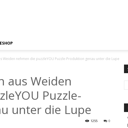
ESHOP
us Weiden nehmen die puzzleYOU Puzzle-Produktion genau unter die Lupe
en aus Weiden
zleYOU Puzzle-
u unter die Lupe
1255
0