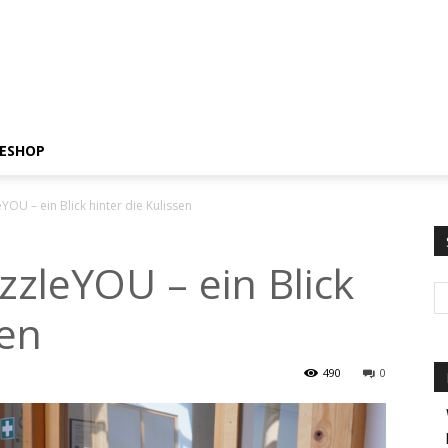
ESHOP
eYOU – ein Blick hinter die Kulissen
uzzleYOU – ein Blick
sen
490
0