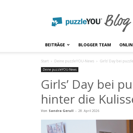
puzzleYOU
Blog
BEITRÄGE
BLOGGER TEAM
ONLIN
Start
Deine puzzleYOU-News
Girls’ Day bei puzzl
Deine puzzleYOU-News
Girls’ Day bei p
hinter die Kulis
Von
Sandra Gerull
-
28. April 2026