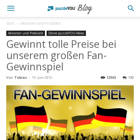
Start
Aktionen und Produkte
Aktionen und Produkte
Deine puzzleYOU-News
Gewinnt tolle Preise bei
unserem großen Fan-
Gewinnspiel
Von
Tobias
-
13. Juni 2012
12963
130