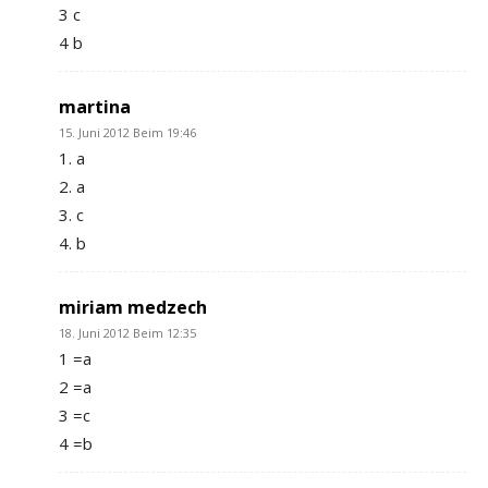
3 c
4 b
martina
15. Juni 2012 Beim 19:46
1. a
2. a
3. c
4. b
miriam medzech
18. Juni 2012 Beim 12:35
1 =a
2 =a
3 =c
4 =b