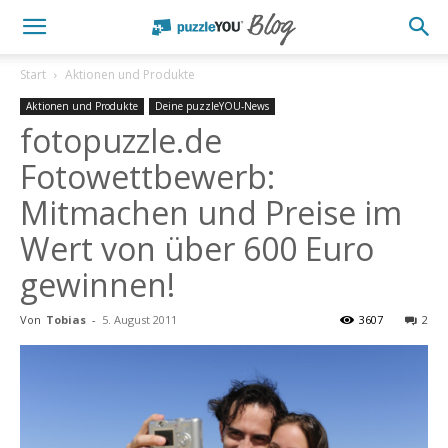
Start
Aktionen und Produkte
Aktionen und Produkte
Deine puzzleYOU-News
fotopuzzle.de
Fotowettbewerb:
Mitmachen und Preise im
Wert von über 600 Euro
gewinnen!
Von
Tobias
-
5. August 2011
3607
2