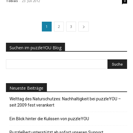
Tobias
-
23. Juli 2012
0
1
2
3
Suchen im puzzleYOU Blog
Neueste Beiträge
Welttag des Naturschutzes: Nachhaltigkeit bei puzzleYOU –
seit 2009 fest verankert
Ein Blick hinter die Kulissen von puzzleYOU
PuzzleBert unterstützt ab sofort unseren Support