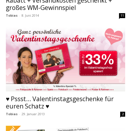
Rabatt + Versandkosten geschenkt +
großes WM-Gewinnspiel
Tobias
-
8. Juni 2014
11
♥ Pssst… Valentinstagsgeschenke für
euren Schatz ♥
Tobias
-
29. Januar 2013
2